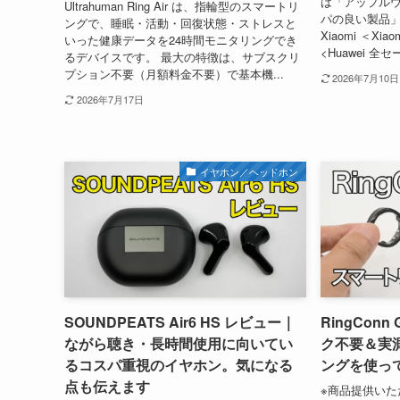
は「アップル
Ultrahuman Ring Air は、指輪型のスマートリ
パの良い製品」を
ングで、睡眠・活動・回復状態・ストレスと
Xiaomi ＜Xia
いった健康データを24時間モニタリングでき
<Huawei 全セー
るデバイスです。 最大の特徴は、サブスクリ
プション不要（月額料金不要）で基本機...
2026年7月10日
2026年7月17日
イヤホン／ヘッドホン
SOUNDPEATS Air6 HS レビュー｜
RingCon
ながら聴き・長時間使用に向いてい
ク不要＆実
るコスパ重視のイヤホン。気になる
ングを使っ
点も伝えます
※商品提供いた