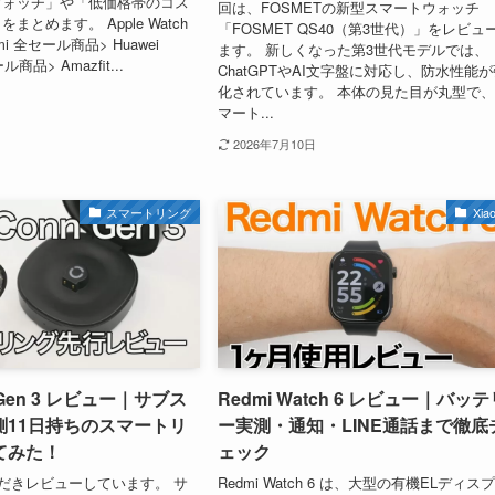
ウォッチ」や「低価格帯のコス
回は、FOSMETの新型スマートウォッチ
まとめます。 Apple Watch
「FOSMET QS40（第3世代）」をレビュ
omi 全セール商品> Huawei
ます。 新しくなった第3世代モデルでは、
ル商品> Amazfit...
ChatGPTやAI文字盤に対応し、防水性能
化されています。 本体の見た目が丸型で
マート...
2026年7月10日
スマートリング
Xia
n Gen 3 レビュー｜サブス
Redmi Watch 6 レビュー｜バッテ
測11日持ちのスマートリ
ー実測・通知・LINE通話まで徹底
てみた！
ェック
だきレビューしています。 サ
Redmi Watch 6 は、大型の有機ELディス