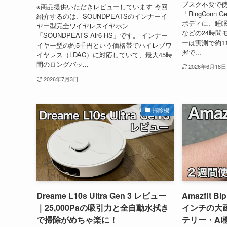
ブスク不要で
※商品提供いただきレビューしています 今回
「RingConn 
紹介するのは、SOUNDPEATSのインナーイ
ボディに、睡
ヤー型完全ワイヤレスイヤホン
などの24時間
「SOUNDPEATS Air6 HS」です。 インナー
ーは実測で約1
イヤー型の約5千円という価格帯でハイレゾワ
握で...
イヤレス（LDAC）に対応していて、最大45時
間のロングバッ...
2026年6月18日
2026年7月3日
掃除機
Dreame L10s Ultra Gen 3 レビュー
Amazfit 
｜25,000Paの吸引力と全自動水拭き
インチの大
で掃除がめちゃ楽に！
テリー・A