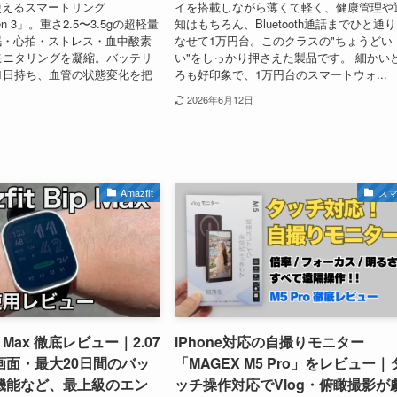
使えるスマートリング
イを搭載しながら薄くて軽く、健康管理や
Gen 3」。重さ2.5〜3.5gの超軽量
知はもちろん、Bluetooth通話までひと通
眠・心拍・ストレス・血中酸素
なせて1万円台。このクラスの"ちょうどい
モニタリングを凝縮。バッテリ
い"をしっかり押さえた製品です。 細かい
1日持ち、血管の状態変化を把
ろも好印象で、1万円台のスマートウォ...
2026年6月12日
Amazfit
ス
Bip Max 徹底レビュー｜2.07
iPhone対応の自撮りモニター
画面・最大20日間のバッ
「MAGEX M5 Pro」をレビュー｜
I機能など、最上級のエン
ッチ操作対応でVlog・俯瞰撮影が