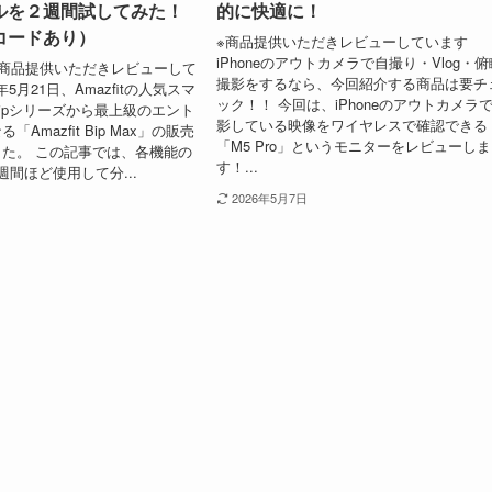
ルを２週間試してみた！
的に快適に！
コードあり）
※商品提供いただきレビューしています
iPhoneのアウトカメラで自撮り・Vlog・俯
商品提供いただきレビューして
撮影をするなら、今回紹介する商品は要チ
年5月21日、Amazfitの人気スマ
ック！！ 今回は、iPhoneのアウトカメラ
ipシリーズから最上級のエント
影している映像をワイヤレスで確認できる
Amazfit Bip Max」の販売
「M5 Pro」というモニターをレビューしま
た。 この記事では、各機能の
す！...
週間ほど使用して分...
2026年5月7日