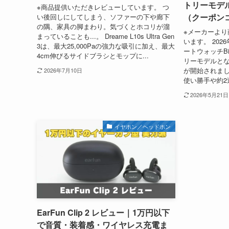
トリーモデ
※商品提供いただきレビューしています。 つ
（クーポン
い後回しにしてしまう、ソファーの下や廊下
の隅、家具の脚まわり。気づくとホコリが溜
※メーカーより
まっていることも...。 Dreame L10s Ultra Gen
います。 2026
3は、最大25,000Paの強力な吸引に加え、最大
ートウォッチB
4cm伸びるサイドブラシとモップに...
リーモデルとなる「
が開始されまし
2026年7月10日
使い勝手や約2
2026年5月21日
イヤホン／ヘッドホン
EarFun Clip 2 レビュー｜1万円以下
で音質・装着感・ワイヤレス充電ま