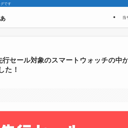
ログです
ぁ
当
】先行セール対象のスマートウォッチの中
した！