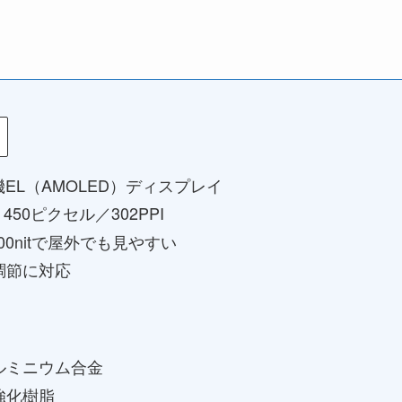
機EL（AMOLED）ディスプレイ
 450ピクセル／302PPI
00nitで屋外でも見やすい
調節に対応
ルミニウム合金
強化樹脂