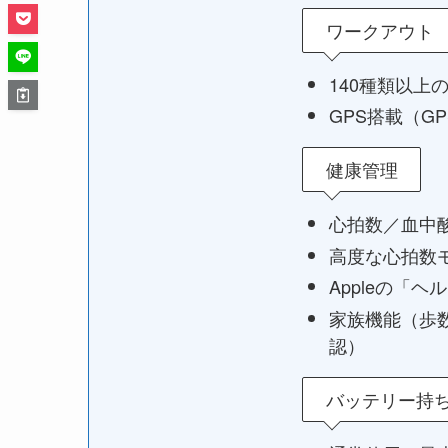
ワークアウト
140種類以上
GPS搭載（GP
健康管理
心拍数／血中
高度な心拍数
Appleの「
家族機能（歩
認）
バッテリー持