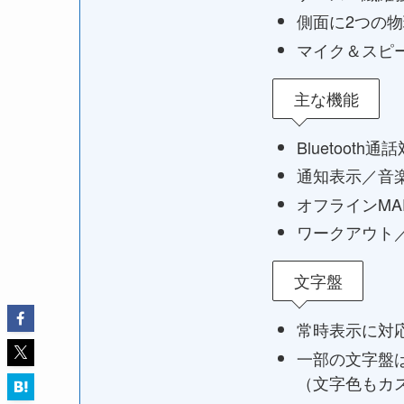
側面に2つの
マイク＆スピ
主な機能
Bluetooth通
通知表示／音
オフラインMA
ワークアウト
文字盤
常時表示に対
一部の文字盤
（文字色もカ