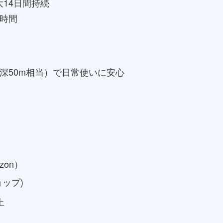
14日間持続
2時間
水深50m相当）で日常使いに安心
zon）
ョップ)
上