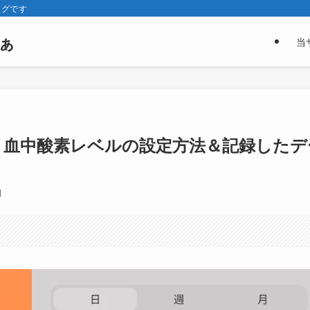
ログです
ぁ
当
Active】血中酸素レベルの設定方法＆記録した
日