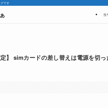
ログです
ぁ
当
A 初期設定】 simカードの差し替えは電源を切っ