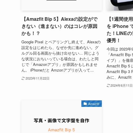
【Amazfit Bip 5】Alexaの設定がで
【1週間使用レ
きない（進まない）のはコレが原因
を iPho
かも！？
た！LINE
優秀！
Google Pixel とペアリングし終えて、Alexaの
設定をはじめたら、なぜか先に進めない。グ
今回は 2023
ルグル回る画面から抜け出せない... 同じよう
「Amazfit 
な状況におちいっている場合は、わたしと同
イブ）」を徹
じで「Amazonアプリ」が原因かもしれませ
Amazfit Bip 
ん。 iPhoneだと Amzonアプリが入って...
Amazfit Bi
みに、Amazfit B
2023年11月22日
2024年6月11日
Amazfit