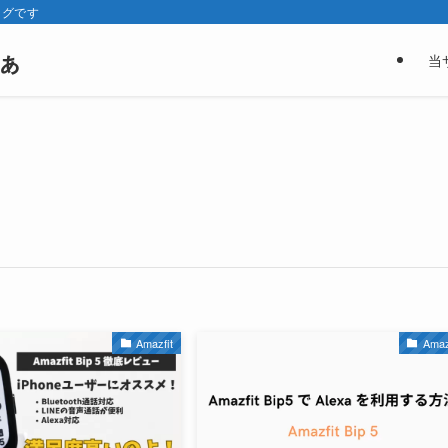
ログです
ぁ
当
Amazfit
Amaz