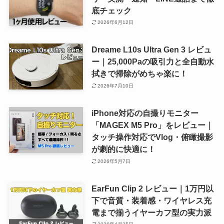
底チェック
2026年6月12日
Dreame L10s Ultra Gen 3 レビュ
ー｜25,000Paの吸引力と全自動水
拭きで掃除がめちゃ楽に！
2026年7月10日
iPhone対応の自撮りモニター
「MAGEX M5 Pro」をレビュー｜
タッチ操作対応でVlog・俯瞰撮影
が劇的に快適に！
2026年5月7日
EarFun Clip 2 レビュー｜1万円以
下で音質・装着感・ワイヤレス充
電まで揃うイヤーカフ型の実力派