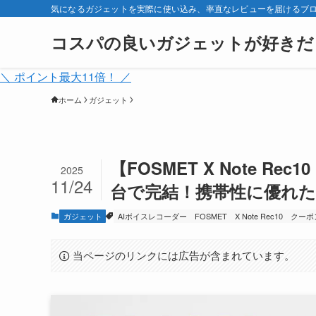
気になるガジェットを実際に使い込み、率直なレビューを届けるブ
コスパの良いガジェットが好きだ
＼ ポイント最大11倍！ ／
ホーム
ガジェット
【FOSMET X Note 
2025
11/24
台で完結！携帯性に優れた
ガジェット
AIボイスレコーダー
FOSMET
X Note Rec10
クーポ
当ページのリンクには広告が含まれています。