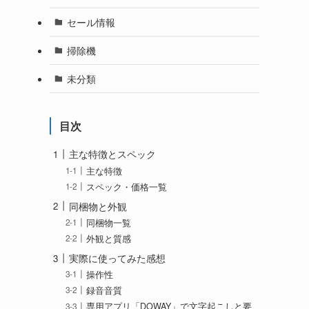
セール情報
掃除機
未分類
目次
主な特徴とスペック
主な特徴
スペック・価格一覧
同梱物と外観
同梱物一覧
外観と質感
実際に使ってみた感想
操作性
録音音質
専用アプリ「DOWAY」で文字起こしと要