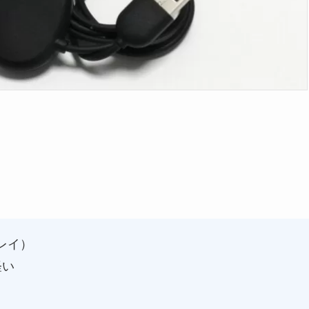
プレイ）
軽い