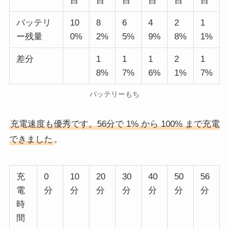
目
目
目
目
目
目
バッテリ
10
8
6
4
2
1
ー残量
0%
2%
5%
9%
8%
1%
差分
1
1
1
2
1
8%
7%
6%
1%
7%
バッテリーもち
充電速度も優秀です。56分で 1% から 100% まで充電
できました
。
充
0
10
20
30
40
50
56
電
分
分
分
分
分
分
分
時
間